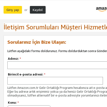
Giriş yap
Kaydol
or
İletişim Sorumluları Müşteri Hizmetl
Sorularınız İçin Bize Ulaşın:
Lütfen aşağıdaki formu doldurunuz. Formu doldurduktan sonra Gönder 
Adınız:
*
Birincil e-posta adresi:
*
Lütfen Amazon.com.tr Gelir Ortaklığı Programı hesabınıza ait e-posta ad
Eğer bu adrese artık erişiminiz yoksa ya da henüz Gelir Ortaklığı Progr
olmadıysanız, lütfen alternatif bir e-posta adresiyle yorumlarınızı iletin
Konu:
*