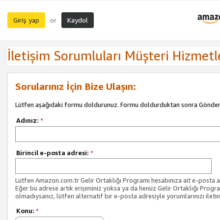
Giriş yap
Kaydol
or
İletişim Sorumluları Müşteri Hizmetl
Sorularınız İçin Bize Ulaşın:
Lütfen aşağıdaki formu doldurunuz. Formu doldurduktan sonra Gönder 
Adınız:
*
Birincil e-posta adresi:
*
Lütfen Amazon.com.tr Gelir Ortaklığı Programı hesabınıza ait e-posta ad
Eğer bu adrese artık erişiminiz yoksa ya da henüz Gelir Ortaklığı Progr
olmadıysanız, lütfen alternatif bir e-posta adresiyle yorumlarınızı iletin
Konu:
*