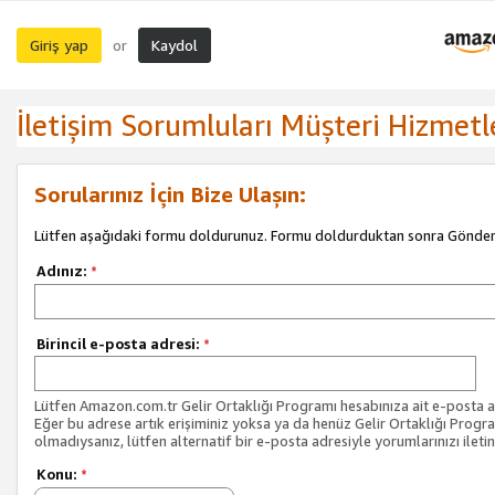
Giriş yap
Kaydol
or
İletişim Sorumluları Müşteri Hizmetl
Sorularınız İçin Bize Ulaşın:
Lütfen aşağıdaki formu doldurunuz. Formu doldurduktan sonra Gönder 
Adınız:
*
Birincil e-posta adresi:
*
Lütfen Amazon.com.tr Gelir Ortaklığı Programı hesabınıza ait e-posta ad
Eğer bu adrese artık erişiminiz yoksa ya da henüz Gelir Ortaklığı Progr
olmadıysanız, lütfen alternatif bir e-posta adresiyle yorumlarınızı iletin
Konu:
*