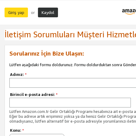
Giriş yap
Kaydol
or
İletişim Sorumluları Müşteri Hizmetl
Sorularınız İçin Bize Ulaşın:
Lütfen aşağıdaki formu doldurunuz. Formu doldurduktan sonra Gönder 
Adınız:
*
Birincil e-posta adresi:
*
Lütfen Amazon.com.tr Gelir Ortaklığı Programı hesabınıza ait e-posta ad
Eğer bu adrese artık erişiminiz yoksa ya da henüz Gelir Ortaklığı Progr
olmadıysanız, lütfen alternatif bir e-posta adresiyle yorumlarınızı iletin
Konu:
*