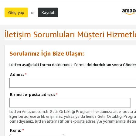
Giriş yap
Kaydol
or
İletişim Sorumluları Müşteri Hizmetl
Sorularınız İçin Bize Ulaşın:
Lütfen aşağıdaki formu doldurunuz. Formu doldurduktan sonra Gönder 
Adınız:
*
Birincil e-posta adresi:
*
Lütfen Amazon.com.tr Gelir Ortaklığı Programı hesabınıza ait e-posta ad
Eğer bu adrese artık erişiminiz yoksa ya da henüz Gelir Ortaklığı Progr
olmadıysanız, lütfen alternatif bir e-posta adresiyle yorumlarınızı iletin
Konu:
*