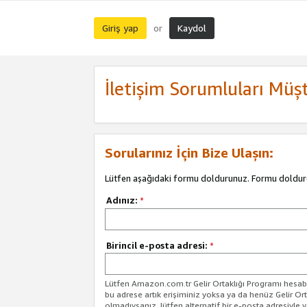
Giriş yap
Kaydol
or
İletişim Sorumluları Müşt
Sorularınız İçin Bize Ulaşın:
Lütfen aşağıdaki formu doldurunuz. Formu doldur
Adınız:
*
Birincil e-posta adresi:
*
Lütfen Amazon.com.tr Gelir Ortaklığı Programı hesabın
bu adrese artık erişiminiz yoksa ya da henüz Gelir Or
olmadıysanız, lütfen alternatif bir e-posta adresiyle yo