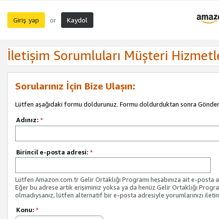
Giriş yap
Kaydol
or
İletişim Sorumluları Müşteri Hizmetl
Sorularınız İçin Bize Ulaşın:
Lütfen aşağıdaki formu doldurunuz. Formu doldurduktan sonra Gönder 
Adınız:
*
Birincil e-posta adresi:
*
Lütfen Amazon.com.tr Gelir Ortaklığı Programı hesabınıza ait e-posta ad
Eğer bu adrese artık erişiminiz yoksa ya da henüz Gelir Ortaklığı Progr
olmadıysanız, lütfen alternatif bir e-posta adresiyle yorumlarınızı iletin
Konu:
*