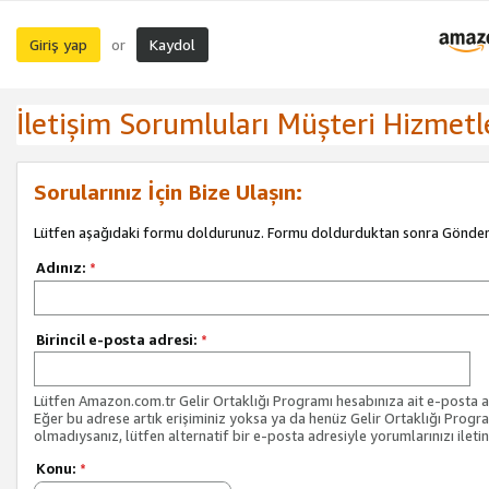
Giriş yap
Kaydol
or
İletişim Sorumluları Müşteri Hizmetl
Sorularınız İçin Bize Ulaşın:
Lütfen aşağıdaki formu doldurunuz. Formu doldurduktan sonra Gönder 
Adınız:
*
Birincil e-posta adresi:
*
Lütfen Amazon.com.tr Gelir Ortaklığı Programı hesabınıza ait e-posta ad
Eğer bu adrese artık erişiminiz yoksa ya da henüz Gelir Ortaklığı Progr
olmadıysanız, lütfen alternatif bir e-posta adresiyle yorumlarınızı iletin
Konu:
*