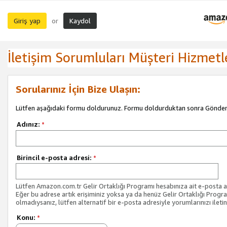
Giriş yap
Kaydol
or
İletişim Sorumluları Müşteri Hizmetl
Sorularınız İçin Bize Ulaşın:
Lütfen aşağıdaki formu doldurunuz. Formu doldurduktan sonra Gönder 
Adınız:
*
Birincil e-posta adresi:
*
Lütfen Amazon.com.tr Gelir Ortaklığı Programı hesabınıza ait e-posta ad
Eğer bu adrese artık erişiminiz yoksa ya da henüz Gelir Ortaklığı Progr
olmadıysanız, lütfen alternatif bir e-posta adresiyle yorumlarınızı iletin
Konu:
*