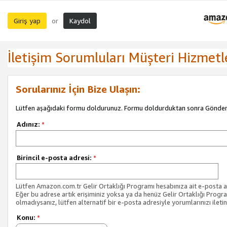
Giriş yap
Kaydol
or
İletişim Sorumluları Müşteri Hizmetl
Sorularınız İçin Bize Ulaşın:
Lütfen aşağıdaki formu doldurunuz. Formu doldurduktan sonra Gönder 
Adınız:
*
Birincil e-posta adresi:
*
Lütfen Amazon.com.tr Gelir Ortaklığı Programı hesabınıza ait e-posta ad
Eğer bu adrese artık erişiminiz yoksa ya da henüz Gelir Ortaklığı Progr
olmadıysanız, lütfen alternatif bir e-posta adresiyle yorumlarınızı iletin
Konu:
*