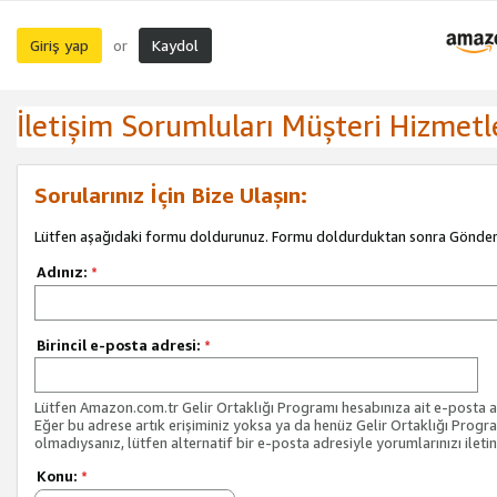
Giriş yap
Kaydol
or
İletişim Sorumluları Müşteri Hizmetl
Sorularınız İçin Bize Ulaşın:
Lütfen aşağıdaki formu doldurunuz. Formu doldurduktan sonra Gönder 
Adınız:
*
Birincil e-posta adresi:
*
Lütfen Amazon.com.tr Gelir Ortaklığı Programı hesabınıza ait e-posta ad
Eğer bu adrese artık erişiminiz yoksa ya da henüz Gelir Ortaklığı Progr
olmadıysanız, lütfen alternatif bir e-posta adresiyle yorumlarınızı iletin
Konu:
*