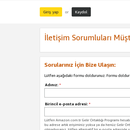
Giriş yap
Kaydol
or
İletişim Sorumluları Müşt
Sorularınız İçin Bize Ulaşın:
Lütfen aşağıdaki formu doldurunuz. Formu doldur
Adınız:
*
Birincil e-posta adresi:
*
Lütfen Amazon.com.tr Gelir Ortaklığı Programı hesabın
bu adrese artık erişiminiz yoksa ya da henüz Gelir Or
olmadıysanız, lütfen alternatif bir e-posta adresiyle yo