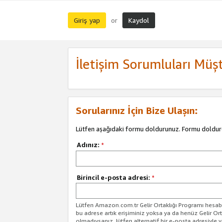
Giriş yap
Kaydol
or
İletişim Sorumluları Müşt
Sorularınız İçin Bize Ulaşın:
Lütfen aşağıdaki formu doldurunuz. Formu doldur
Adınız:
*
Birincil e-posta adresi:
*
Lütfen Amazon.com.tr Gelir Ortaklığı Programı hesabın
bu adrese artık erişiminiz yoksa ya da henüz Gelir Or
olmadıysanız, lütfen alternatif bir e-posta adresiyle yo