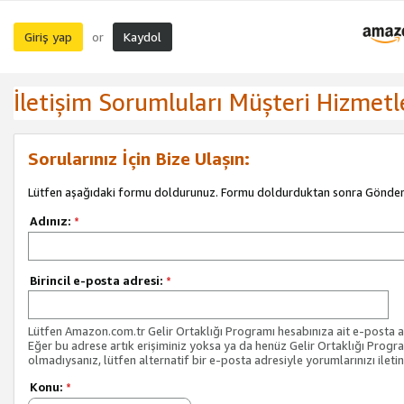
Giriş yap
Kaydol
or
İletişim Sorumluları Müşteri Hizmetl
Sorularınız İçin Bize Ulaşın:
Lütfen aşağıdaki formu doldurunuz. Formu doldurduktan sonra Gönder 
Adınız:
*
Birincil e-posta adresi:
*
Lütfen Amazon.com.tr Gelir Ortaklığı Programı hesabınıza ait e-posta ad
Eğer bu adrese artık erişiminiz yoksa ya da henüz Gelir Ortaklığı Progr
olmadıysanız, lütfen alternatif bir e-posta adresiyle yorumlarınızı iletin
Konu:
*