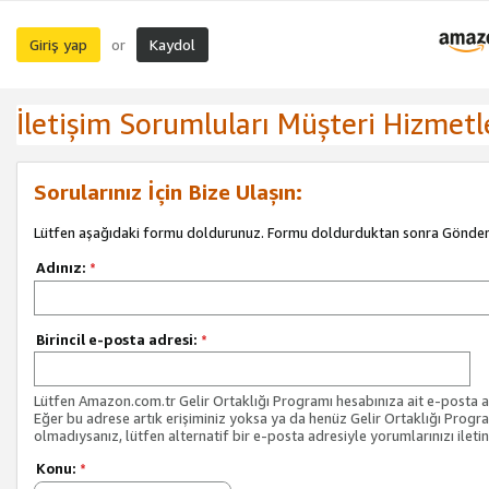
Giriş yap
Kaydol
or
İletişim Sorumluları Müşteri Hizmetl
Sorularınız İçin Bize Ulaşın:
Lütfen aşağıdaki formu doldurunuz. Formu doldurduktan sonra Gönder 
Adınız:
*
Birincil e-posta adresi:
*
Lütfen Amazon.com.tr Gelir Ortaklığı Programı hesabınıza ait e-posta ad
Eğer bu adrese artık erişiminiz yoksa ya da henüz Gelir Ortaklığı Progr
olmadıysanız, lütfen alternatif bir e-posta adresiyle yorumlarınızı iletin
Konu:
*