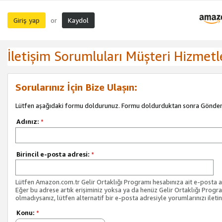
Giriş yap
Kaydol
or
İletişim Sorumluları Müşteri Hizmetl
Sorularınız İçin Bize Ulaşın:
Lütfen aşağıdaki formu doldurunuz. Formu doldurduktan sonra Gönder 
Adınız:
*
Birincil e-posta adresi:
*
Lütfen Amazon.com.tr Gelir Ortaklığı Programı hesabınıza ait e-posta ad
Eğer bu adrese artık erişiminiz yoksa ya da henüz Gelir Ortaklığı Progr
olmadıysanız, lütfen alternatif bir e-posta adresiyle yorumlarınızı iletin
Konu:
*