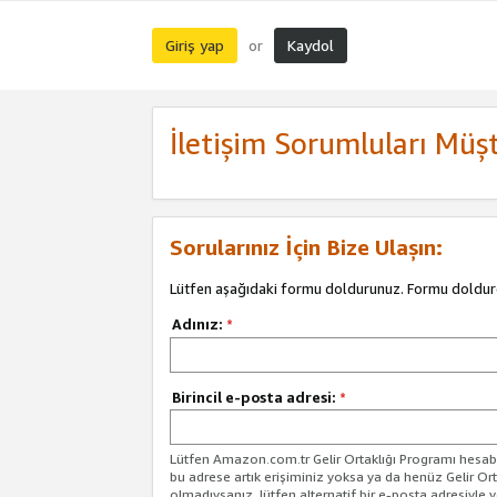
Giriş yap
Kaydol
or
İletişim Sorumluları Müşt
Sorularınız İçin Bize Ulaşın:
Lütfen aşağıdaki formu doldurunuz. Formu doldur
Adınız:
*
Birincil e-posta adresi:
*
Lütfen Amazon.com.tr Gelir Ortaklığı Programı hesabın
bu adrese artık erişiminiz yoksa ya da henüz Gelir Or
olmadıysanız, lütfen alternatif bir e-posta adresiyle yo