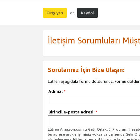
Giriş yap
Kaydol
or
İletişim Sorumluları Müşt
Sorularınız İçin Bize Ulaşın:
Lütfen aşağıdaki formu doldurunuz. Formu doldur
Adınız:
*
Birincil e-posta adresi:
*
Lütfen Amazon.com.tr Gelir Ortaklığı Programı hesabın
bu adrese artık erişiminiz yoksa ya da henüz Gelir Or
olmadıysanız, lütfen alternatif bir e-posta adresiyle yo