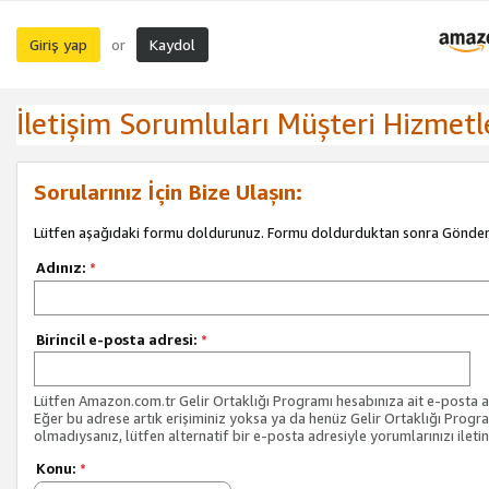
Giriş yap
Kaydol
or
İletişim Sorumluları Müşteri Hizmetl
Sorularınız İçin Bize Ulaşın:
Lütfen aşağıdaki formu doldurunuz. Formu doldurduktan sonra Gönder 
Adınız:
*
Birincil e-posta adresi:
*
Lütfen Amazon.com.tr Gelir Ortaklığı Programı hesabınıza ait e-posta ad
Eğer bu adrese artık erişiminiz yoksa ya da henüz Gelir Ortaklığı Progr
olmadıysanız, lütfen alternatif bir e-posta adresiyle yorumlarınızı iletin
Konu:
*