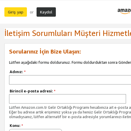
Giriş yap
Kaydol
or
İletişim Sorumluları Müşteri Hizmetl
Sorularınız İçin Bize Ulaşın:
Lütfen aşağıdaki formu doldurunuz. Formu doldurduktan sonra Gönder 
Adınız:
*
Birincil e-posta adresi:
*
Lütfen Amazon.com.tr Gelir Ortaklığı Programı hesabınıza ait e-posta ad
Eğer bu adrese artık erişiminiz yoksa ya da henüz Gelir Ortaklığı Progr
olmadıysanız, lütfen alternatif bir e-posta adresiyle yorumlarınızı iletin
Konu:
*