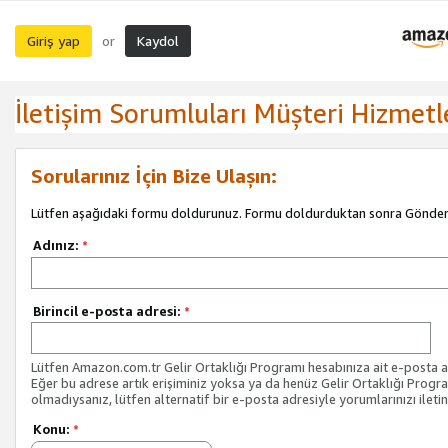
Giriş yap
Kaydol
or
İletişim Sorumluları Müşteri Hizmetl
Sorularınız İçin Bize Ulaşın:
Lütfen aşağıdaki formu doldurunuz. Formu doldurduktan sonra Gönder 
Adınız:
*
Birincil e-posta adresi:
*
Lütfen Amazon.com.tr Gelir Ortaklığı Programı hesabınıza ait e-posta ad
Eğer bu adrese artık erişiminiz yoksa ya da henüz Gelir Ortaklığı Progr
olmadıysanız, lütfen alternatif bir e-posta adresiyle yorumlarınızı iletin
Konu:
*