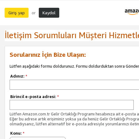
Giriş yap
Kaydol
or
İletişim Sorumluları Müşteri Hizmetl
Sorularınız İçin Bize Ulaşın:
Lütfen aşağıdaki formu doldurunuz. Formu doldurduktan sonra Gönder 
Adınız:
*
Birincil e-posta adresi:
*
Lütfen Amazon.com.tr Gelir Ortaklığı Programı hesabınıza ait e-posta ad
Eğer bu adrese artık erişiminiz yoksa ya da henüz Gelir Ortaklığı Progr
olmadıysanız, lütfen alternatif bir e-posta adresiyle yorumlarınızı iletin
Konu:
*