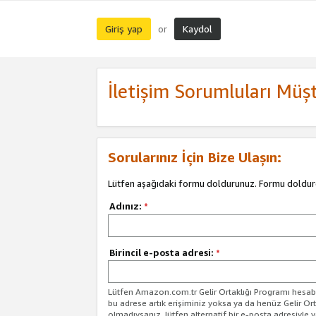
Giriş yap
Kaydol
or
İletişim Sorumluları Müşt
Sorularınız İçin Bize Ulaşın:
Lütfen aşağıdaki formu doldurunuz. Formu doldur
Adınız:
*
Birincil e-posta adresi:
*
Lütfen Amazon.com.tr Gelir Ortaklığı Programı hesabın
bu adrese artık erişiminiz yoksa ya da henüz Gelir Or
olmadıysanız, lütfen alternatif bir e-posta adresiyle yo