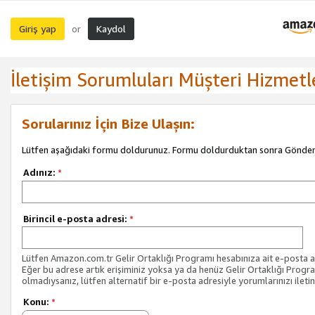
Giriş yap
Kaydol
or
İletişim Sorumluları Müşteri Hizmetl
Sorularınız İçin Bize Ulaşın:
Lütfen aşağıdaki formu doldurunuz. Formu doldurduktan sonra Gönder 
Adınız:
*
Birincil e-posta adresi:
*
Lütfen Amazon.com.tr Gelir Ortaklığı Programı hesabınıza ait e-posta ad
Eğer bu adrese artık erişiminiz yoksa ya da henüz Gelir Ortaklığı Progr
olmadıysanız, lütfen alternatif bir e-posta adresiyle yorumlarınızı iletin
Konu:
*