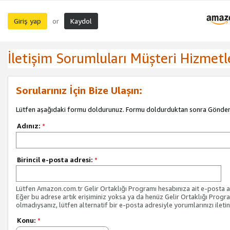
Giriş yap
Kaydol
or
İletişim Sorumluları Müşteri Hizmetl
Sorularınız İçin Bize Ulaşın:
Lütfen aşağıdaki formu doldurunuz. Formu doldurduktan sonra Gönder 
Adınız:
*
Birincil e-posta adresi:
*
Lütfen Amazon.com.tr Gelir Ortaklığı Programı hesabınıza ait e-posta ad
Eğer bu adrese artık erişiminiz yoksa ya da henüz Gelir Ortaklığı Progr
olmadıysanız, lütfen alternatif bir e-posta adresiyle yorumlarınızı iletin
Konu:
*