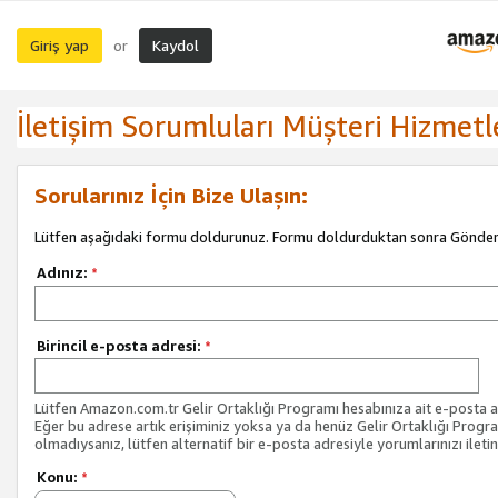
Giriş yap
Kaydol
or
İletişim Sorumluları Müşteri Hizmetl
Sorularınız İçin Bize Ulaşın:
Lütfen aşağıdaki formu doldurunuz. Formu doldurduktan sonra Gönder 
Adınız:
*
Birincil e-posta adresi:
*
Lütfen Amazon.com.tr Gelir Ortaklığı Programı hesabınıza ait e-posta ad
Eğer bu adrese artık erişiminiz yoksa ya da henüz Gelir Ortaklığı Progr
olmadıysanız, lütfen alternatif bir e-posta adresiyle yorumlarınızı iletin
Konu:
*