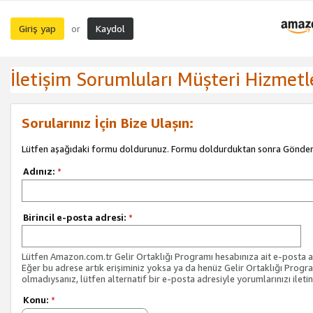
Giriş yap
Kaydol
or
İletişim Sorumluları Müşteri Hizmetl
Sorularınız İçin Bize Ulaşın:
Lütfen aşağıdaki formu doldurunuz. Formu doldurduktan sonra Gönder 
Adınız:
*
Birincil e-posta adresi:
*
Lütfen Amazon.com.tr Gelir Ortaklığı Programı hesabınıza ait e-posta ad
Eğer bu adrese artık erişiminiz yoksa ya da henüz Gelir Ortaklığı Progr
olmadıysanız, lütfen alternatif bir e-posta adresiyle yorumlarınızı iletin
Konu:
*