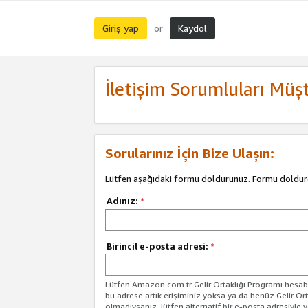
Giriş yap
Kaydol
or
İletişim Sorumluları Müşt
Sorularınız İçin Bize Ulaşın:
Lütfen aşağıdaki formu doldurunuz. Formu doldur
Adınız:
*
Birincil e-posta adresi:
*
Lütfen Amazon.com.tr Gelir Ortaklığı Programı hesabın
bu adrese artık erişiminiz yoksa ya da henüz Gelir Or
olmadıysanız, lütfen alternatif bir e-posta adresiyle yo