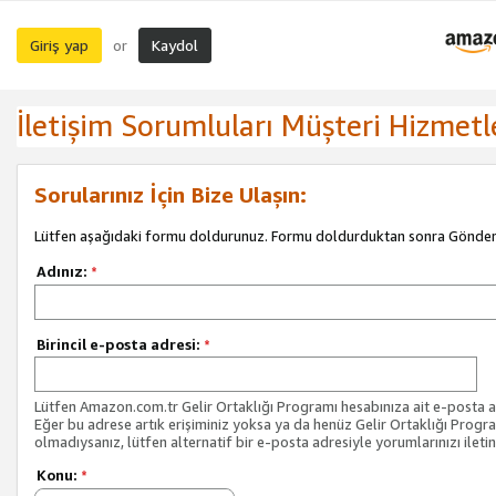
Giriş yap
Kaydol
or
İletişim Sorumluları Müşteri Hizmetl
Sorularınız İçin Bize Ulaşın:
Lütfen aşağıdaki formu doldurunuz. Formu doldurduktan sonra Gönder 
Adınız:
*
Birincil e-posta adresi:
*
Lütfen Amazon.com.tr Gelir Ortaklığı Programı hesabınıza ait e-posta ad
Eğer bu adrese artık erişiminiz yoksa ya da henüz Gelir Ortaklığı Progr
olmadıysanız, lütfen alternatif bir e-posta adresiyle yorumlarınızı iletin
Konu:
*