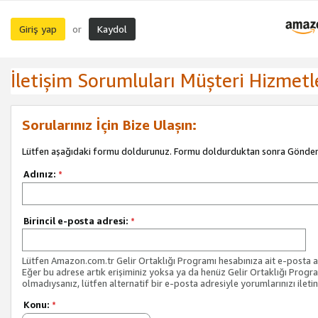
Giriş yap
Kaydol
or
İletişim Sorumluları Müşteri Hizmetl
Sorularınız İçin Bize Ulaşın:
Lütfen aşağıdaki formu doldurunuz. Formu doldurduktan sonra Gönder 
Adınız:
*
Birincil e-posta adresi:
*
Lütfen Amazon.com.tr Gelir Ortaklığı Programı hesabınıza ait e-posta ad
Eğer bu adrese artık erişiminiz yoksa ya da henüz Gelir Ortaklığı Progr
olmadıysanız, lütfen alternatif bir e-posta adresiyle yorumlarınızı iletin
Konu:
*