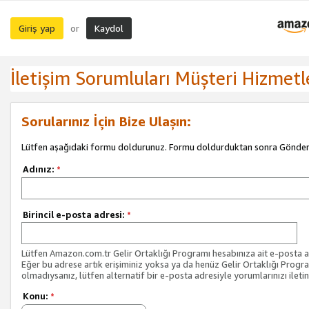
Giriş yap
Kaydol
or
İletişim Sorumluları Müşteri Hizmetl
Sorularınız İçin Bize Ulaşın:
Lütfen aşağıdaki formu doldurunuz. Formu doldurduktan sonra Gönder 
Adınız:
*
Birincil e-posta adresi:
*
Lütfen Amazon.com.tr Gelir Ortaklığı Programı hesabınıza ait e-posta ad
Eğer bu adrese artık erişiminiz yoksa ya da henüz Gelir Ortaklığı Progr
olmadıysanız, lütfen alternatif bir e-posta adresiyle yorumlarınızı iletin
Konu:
*