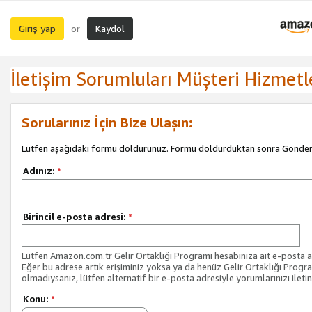
Giriş yap
Kaydol
or
İletişim Sorumluları Müşteri Hizmetl
Sorularınız İçin Bize Ulaşın:
Lütfen aşağıdaki formu doldurunuz. Formu doldurduktan sonra Gönder 
Adınız:
*
Birincil e-posta adresi:
*
Lütfen Amazon.com.tr Gelir Ortaklığı Programı hesabınıza ait e-posta ad
Eğer bu adrese artık erişiminiz yoksa ya da henüz Gelir Ortaklığı Progr
olmadıysanız, lütfen alternatif bir e-posta adresiyle yorumlarınızı iletin
Konu:
*