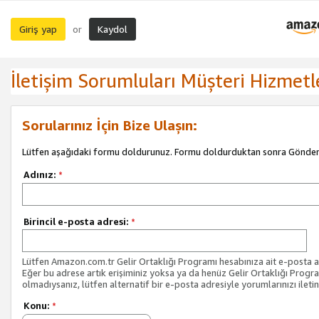
Giriş yap
Kaydol
or
İletişim Sorumluları Müşteri Hizmetl
Sorularınız İçin Bize Ulaşın:
Lütfen aşağıdaki formu doldurunuz. Formu doldurduktan sonra Gönder 
Adınız:
*
Birincil e-posta adresi:
*
Lütfen Amazon.com.tr Gelir Ortaklığı Programı hesabınıza ait e-posta ad
Eğer bu adrese artık erişiminiz yoksa ya da henüz Gelir Ortaklığı Progr
olmadıysanız, lütfen alternatif bir e-posta adresiyle yorumlarınızı iletin
Konu:
*