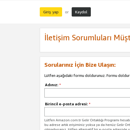
Giriş yap
Kaydol
or
İletişim Sorumluları Müşt
Sorularınız İçin Bize Ulaşın:
Lütfen aşağıdaki formu doldurunuz. Formu doldur
Adınız:
*
Birincil e-posta adresi:
*
Lütfen Amazon.com.tr Gelir Ortaklığı Programı hesabın
bu adrese artık erişiminiz yoksa ya da henüz Gelir Or
olmadıysanız, lütfen alternatif bir e-posta adresiyle yo