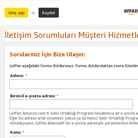
Giriş yap
Kaydol
or
İletişim Sorumluları Müşteri Hizmetl
Sorularınız İçin Bize Ulaşın:
Lütfen aşağıdaki formu doldurunuz. Formu doldurduktan sonra Gönder 
Adınız:
*
Birincil e-posta adresi:
*
Lütfen Amazon.com.tr Gelir Ortaklığı Programı hesabınıza ait e-posta ad
Eğer bu adrese artık erişiminiz yoksa ya da henüz Gelir Ortaklığı Progr
olmadıysanız, lütfen alternatif bir e-posta adresiyle yorumlarınızı iletin
Konu:
*