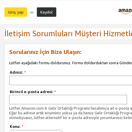
Giriş yap
Kaydol
or
İletişim Sorumluları Müşteri Hizmetl
Sorularınız İçin Bize Ulaşın:
Lütfen aşağıdaki formu doldurunuz. Formu doldurduktan sonra Gönder 
Adınız:
*
Birincil e-posta adresi:
*
Lütfen Amazon.com.tr Gelir Ortaklığı Programı hesabınıza ait e-posta ad
Eğer bu adrese artık erişiminiz yoksa ya da henüz Gelir Ortaklığı Progr
olmadıysanız, lütfen alternatif bir e-posta adresiyle yorumlarınızı iletin
Konu:
*