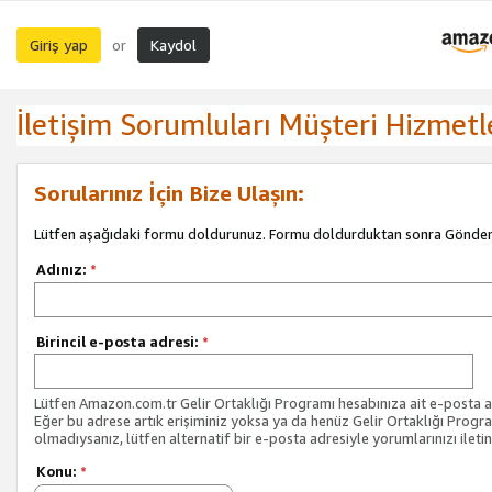
Giriş yap
Kaydol
or
İletişim Sorumluları Müşteri Hizmetl
Sorularınız İçin Bize Ulaşın:
Lütfen aşağıdaki formu doldurunuz. Formu doldurduktan sonra Gönder 
Adınız:
*
Birincil e-posta adresi:
*
Lütfen Amazon.com.tr Gelir Ortaklığı Programı hesabınıza ait e-posta ad
Eğer bu adrese artık erişiminiz yoksa ya da henüz Gelir Ortaklığı Progr
olmadıysanız, lütfen alternatif bir e-posta adresiyle yorumlarınızı iletin
Konu:
*