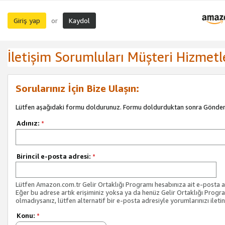
Giriş yap
Kaydol
or
İletişim Sorumluları Müşteri Hizmetl
Sorularınız İçin Bize Ulaşın:
Lütfen aşağıdaki formu doldurunuz. Formu doldurduktan sonra Gönder 
Adınız:
*
Birincil e-posta adresi:
*
Lütfen Amazon.com.tr Gelir Ortaklığı Programı hesabınıza ait e-posta ad
Eğer bu adrese artık erişiminiz yoksa ya da henüz Gelir Ortaklığı Progr
olmadıysanız, lütfen alternatif bir e-posta adresiyle yorumlarınızı iletin
Konu:
*