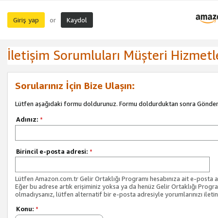
Giriş yap
Kaydol
or
İletişim Sorumluları Müşteri Hizmetl
Sorularınız İçin Bize Ulaşın:
Lütfen aşağıdaki formu doldurunuz. Formu doldurduktan sonra Gönder 
Adınız:
*
Birincil e-posta adresi:
*
Lütfen Amazon.com.tr Gelir Ortaklığı Programı hesabınıza ait e-posta ad
Eğer bu adrese artık erişiminiz yoksa ya da henüz Gelir Ortaklığı Progr
olmadıysanız, lütfen alternatif bir e-posta adresiyle yorumlarınızı iletin
Konu:
*