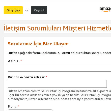
Giriş yap
Kaydol
or
İletişim Sorumluları Müşteri Hizmetl
Sorularınız İçin Bize Ulaşın:
Lütfen aşağıdaki formu doldurunuz. Formu doldurduktan sonra Gönder 
Adınız:
*
Birincil e-posta adresi:
*
Lütfen Amazon.com.tr Gelir Ortaklığı Programı hesabınıza ait e-posta ad
Eğer bu adrese artık erişiminiz yoksa ya da henüz Gelir Ortaklığı Progr
olmadıysanız, lütfen alternatif bir e-posta adresiyle yorumlarınızı iletin
Konu:
*