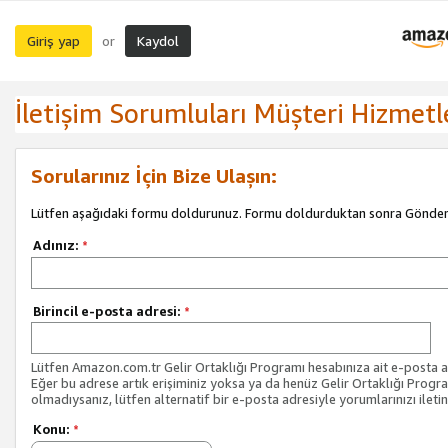
Giriş yap
Kaydol
or
İletişim Sorumluları Müşteri Hizmetl
Sorularınız İçin Bize Ulaşın:
Lütfen aşağıdaki formu doldurunuz. Formu doldurduktan sonra Gönder 
Adınız:
*
Birincil e-posta adresi:
*
Lütfen Amazon.com.tr Gelir Ortaklığı Programı hesabınıza ait e-posta ad
Eğer bu adrese artık erişiminiz yoksa ya da henüz Gelir Ortaklığı Progr
olmadıysanız, lütfen alternatif bir e-posta adresiyle yorumlarınızı iletin
Konu:
*