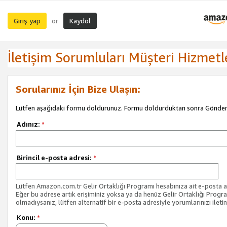
Giriş yap
Kaydol
or
İletişim Sorumluları Müşteri Hizmetl
Sorularınız İçin Bize Ulaşın:
Lütfen aşağıdaki formu doldurunuz. Formu doldurduktan sonra Gönder 
Adınız:
*
Birincil e-posta adresi:
*
Lütfen Amazon.com.tr Gelir Ortaklığı Programı hesabınıza ait e-posta ad
Eğer bu adrese artık erişiminiz yoksa ya da henüz Gelir Ortaklığı Progr
olmadıysanız, lütfen alternatif bir e-posta adresiyle yorumlarınızı iletin
Konu:
*