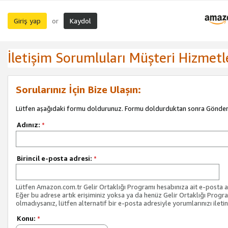
Giriş yap
Kaydol
or
İletişim Sorumluları Müşteri Hizmetl
Sorularınız İçin Bize Ulaşın:
Lütfen aşağıdaki formu doldurunuz. Formu doldurduktan sonra Gönder 
Adınız:
*
Birincil e-posta adresi:
*
Lütfen Amazon.com.tr Gelir Ortaklığı Programı hesabınıza ait e-posta ad
Eğer bu adrese artık erişiminiz yoksa ya da henüz Gelir Ortaklığı Progr
olmadıysanız, lütfen alternatif bir e-posta adresiyle yorumlarınızı iletin
Konu:
*