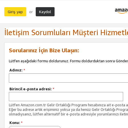
Giriş yap
Kaydol
or
İletişim Sorumluları Müşteri Hizmetl
Sorularınız İçin Bize Ulaşın:
Lütfen aşağıdaki formu doldurunuz. Formu doldurduktan sonra Gönder 
Adınız:
*
Birincil e-posta adresi:
*
Lütfen Amazon.com.tr Gelir Ortaklığı Programı hesabınıza ait e-posta ad
Eğer bu adrese artık erişiminiz yoksa ya da henüz Gelir Ortaklığı Progr
olmadıysanız, lütfen alternatif bir e-posta adresiyle yorumlarınızı iletin
Konu:
*