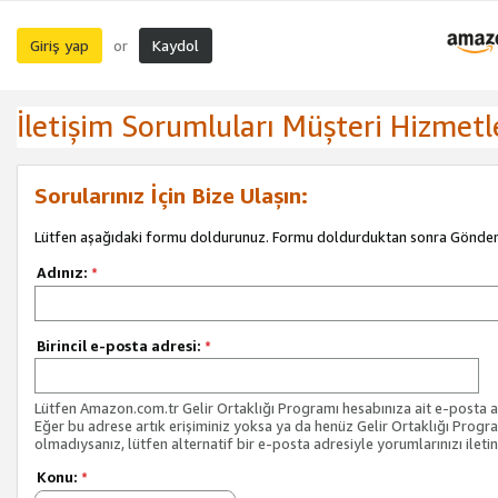
Giriş yap
Kaydol
or
İletişim Sorumluları Müşteri Hizmetl
Sorularınız İçin Bize Ulaşın:
Lütfen aşağıdaki formu doldurunuz. Formu doldurduktan sonra Gönder 
Adınız:
*
Birincil e-posta adresi:
*
Lütfen Amazon.com.tr Gelir Ortaklığı Programı hesabınıza ait e-posta ad
Eğer bu adrese artık erişiminiz yoksa ya da henüz Gelir Ortaklığı Progr
olmadıysanız, lütfen alternatif bir e-posta adresiyle yorumlarınızı iletin
Konu:
*