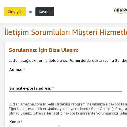
Giriş yap
Kaydol
or
İletişim Sorumluları Müşteri Hizmetl
Sorularınız İçin Bize Ulaşın:
Lütfen aşağıdaki formu doldurunuz. Formu doldurduktan sonra Gönder 
Adınız:
*
Birincil e-posta adresi:
*
Lütfen Amazon.com.tr Gelir Ortaklığı Programı hesabınıza ait e-posta ad
Eğer bu adrese artık erişiminiz yoksa ya da henüz Gelir Ortaklığı Progr
olmadıysanız, lütfen alternatif bir e-posta adresiyle yorumlarınızı iletin
Konu:
*