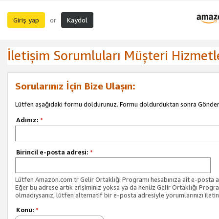
Giriş yap
Kaydol
or
İletişim Sorumluları Müşteri Hizmetl
Sorularınız İçin Bize Ulaşın:
Lütfen aşağıdaki formu doldurunuz. Formu doldurduktan sonra Gönder 
Adınız:
*
Birincil e-posta adresi:
*
Lütfen Amazon.com.tr Gelir Ortaklığı Programı hesabınıza ait e-posta ad
Eğer bu adrese artık erişiminiz yoksa ya da henüz Gelir Ortaklığı Progr
olmadıysanız, lütfen alternatif bir e-posta adresiyle yorumlarınızı iletin
Konu:
*