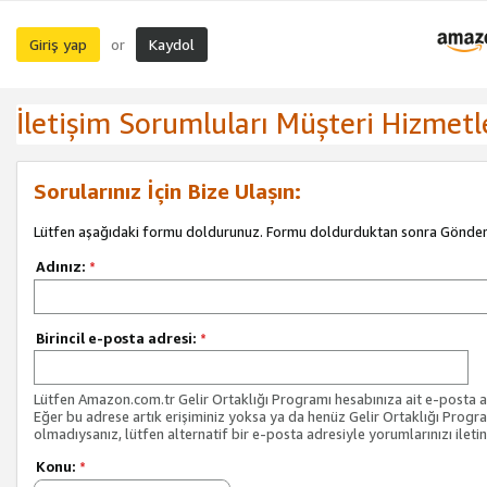
Giriş yap
Kaydol
or
İletişim Sorumluları Müşteri Hizmetl
Sorularınız İçin Bize Ulaşın:
Lütfen aşağıdaki formu doldurunuz. Formu doldurduktan sonra Gönder 
Adınız:
*
Birincil e-posta adresi:
*
Lütfen Amazon.com.tr Gelir Ortaklığı Programı hesabınıza ait e-posta ad
Eğer bu adrese artık erişiminiz yoksa ya da henüz Gelir Ortaklığı Progr
olmadıysanız, lütfen alternatif bir e-posta adresiyle yorumlarınızı iletin
Konu:
*