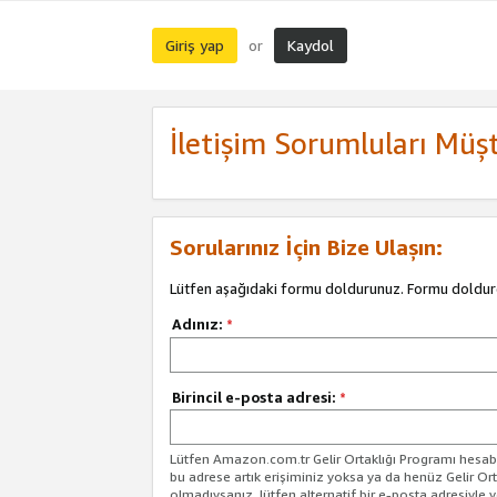
Giriş yap
Kaydol
or
İletişim Sorumluları Müşt
Sorularınız İçin Bize Ulaşın:
Lütfen aşağıdaki formu doldurunuz. Formu doldur
Adınız:
*
Birincil e-posta adresi:
*
Lütfen Amazon.com.tr Gelir Ortaklığı Programı hesabın
bu adrese artık erişiminiz yoksa ya da henüz Gelir Or
olmadıysanız, lütfen alternatif bir e-posta adresiyle yo