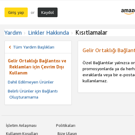
Giriş yap
Kaydol
or
Kısıtlamalar
Yardım
Linkler Hakkında
Tüm Yardım Başlıkları
Gelir Ortaklığı Bağlant
Gelir Ortaklığı Bağlantısı ve
Özel Bağlantılar yalnızca on
Reklamları için Çevrim Dışı
promosyonlarda ya da herhan
Kullanım
evraklarda veya bir e-posta
kullanılamaz.
Dahil Edilmeyen Ürünler
Belirli Ürünler için Bağlantı
Oluşturamama
İşletim Anlaşması
Politikaları
Kullanım Koşulları
Bize Ulaşın